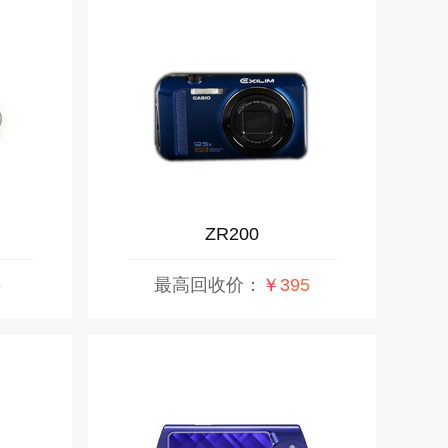
ZR200
5
最高回收价：
￥395