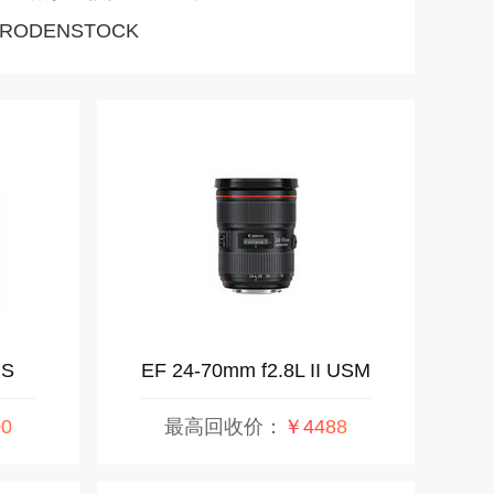
RODENSTOCK
IS
EF 24-70mm f2.8L II USM
0
最高回收价：
￥4488