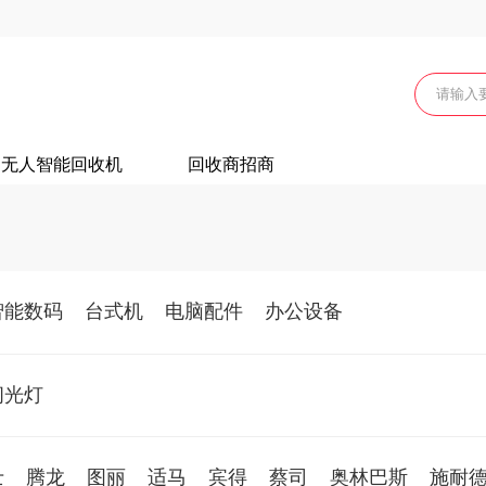
无人智能回收机
回收商招商
智能数码
台式机
电脑配件
办公设备
闪光灯
士
腾龙
图丽
适马
宾得
蔡司
奥林巴斯
施耐