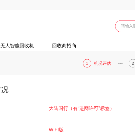
无人智能回收机
回收商招商
---
1
机况评估
2
情况
大陆国行（有“进网许可”标签）
WIFI版